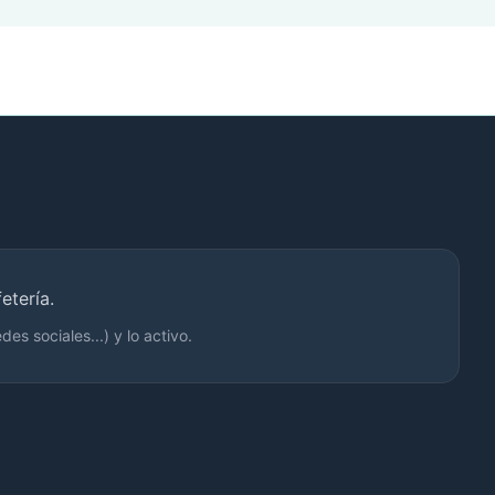
etería.
s sociales...) y lo activo.