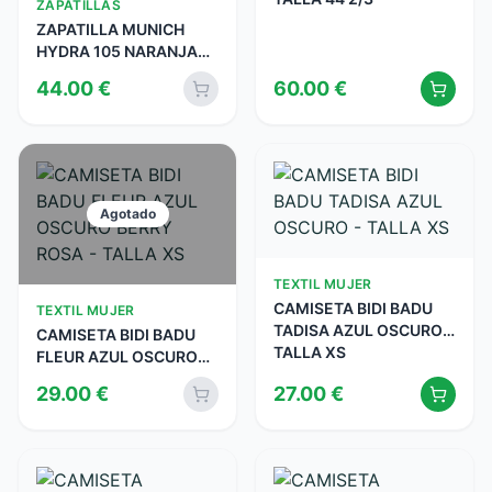
ZAPATILLAS
ZAPATILLA MUNICH
HYDRA 105 NARANJAS -
TALLA 41
44.00
€
60.00
€
Agotado
TEXTIL MUJER
CAMISETA BIDI BADU
TEXTIL MUJER
TADISA AZUL OSCURO -
CAMISETA BIDI BADU
TALLA XS
FLEUR AZUL OSCURO
BERRY ROSA - TALLA
29.00
€
27.00
€
XS